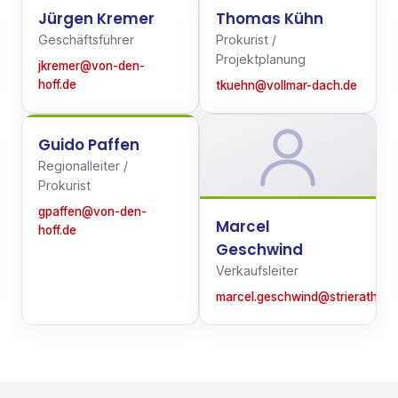
Jürgen Kremer
Thomas Kühn
Geschäftsführer
Prokurist /
Projektplanung
jkremer@von-den-
hoff.de
tkuehn@vollmar-dach.de
Guido Paffen
Regionalleiter /
Prokurist
gpaffen@von-den-
Marcel
hoff.de
Geschwind
Verkaufsleiter
marcel.geschwind@strierath.de