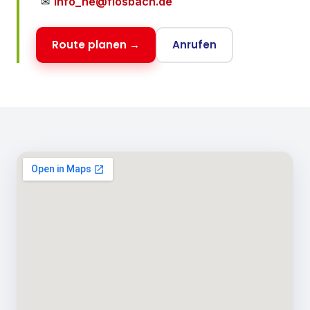
✉
info_ne@flosbach.de
Route planen →
Anrufen